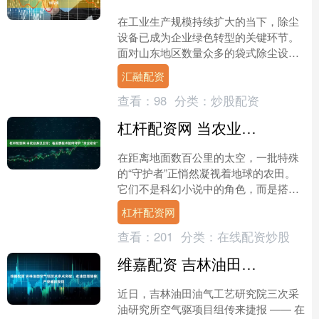
在工业生产规模持续扩大的当下，除尘
设备已成为企业绿色转型的关键环节。
面对山东地区数量众多的袋式除尘设备
制造商，如何精准筛选出技术可靠、服
汇融配资
务完善的合作伙伴？这不仅....
查看：
98
分类：
炒股配资
杠杆配资网 当农业遇见卫星：看遥感技术如何守护“舌尖安全”
在距离地面数百公里的太空，一批特殊
的“守护者”正悄然凝视着地球的农田。
它们不是科幻小说中的角色，而是搭载
了先进传感器的遥感卫星。当古老的农
杠杆配资网
业与尖端的航天技术相遇....
查看：
201
分类：
在线配资炒股
维嘉配资 吉林油田空气驱技术多点突破！老油田增储稳产获硬核支撑
近日，吉林油田油气工艺研究院三次采
油研究所空气驱项目组传来捷报 —— 在