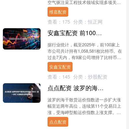
空气驱注采工程技术领域实现多项关键
突破，通过技术创新与矿场应用深度融
维嘉配资
合，成功破解气驱开发....
查看：
175
分类：
恒正网
安鑫宝配资 前100家上市公司共持有106万枚比特币
据行业统计，截至2025年，前100家上
市公司共计持有1,058,581枚比特币。在
过去7天内，有9家公司增持了比特币，
1家公司减持了比特币。....
安鑫宝配资
查看：
145
分类：
炒股配资
点点配资 波罗的海干散货运价指数（BDI）进一步扩大涨幅至近两年高位
波罗的海干散货运价指数进一步扩大涨
幅至近两年高位，连续第11个交易日上
涨，受海岬型船运价指数上涨支撑。波
罗的海干散货运价指数较前一交易日上
点点配资
涨79点或3.3%，报....