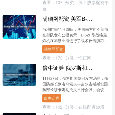
查看：
107
分类：
线上股票配资平
台
满璃网配资 美军B-52H轰炸机在加勒比海进行攻击演习
当地时间11月26日，美国南方司令部航
空部队发布公报表示，B-52H型战略轰
炸机在加勒比海进行了战术攻击演习。
公报称，B-52H此次演习行动在国际水
满璃网配资
域沿委内瑞拉....
查看：
173
分类：
恒正网
倍牛证券 俄罗斯和吉尔吉斯斯坦批准2026年国防部门合作计划
11月27日，俄罗斯国防部发布消息，俄
国防部长别洛乌索夫与吉尔吉斯斯坦国
防部长穆卡姆别托夫举行会谈。会谈结
束后，俄吉两国国防部长批准了2026年
倍牛证券
国防部门合作计划....
查看：
102
分类：
在线配资炒股