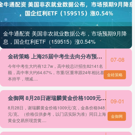
金牛通配资 美国非农就业数据公布，市场预期9月降
息，国企红利ETF（159515）涨0.54%
金砖策略 上海25届中考生去向分布预测！_offer_高中校_方向
07-08
今年中考生大约有12.7w，高中校总计招生82141名
额，高中率大约64.67%，市重/区重率跟24年相比基
金砖策略
本持平，增减....
金御网 8月28日谢瑞麟黄金价格1009元/克
09-01
8月28日，谢瑞麟黄金价格1009元/克，金条价格948
元/克。（价格仅供参考，以门店实际为准）同日上海
金御网
黄金交易所现货黄....