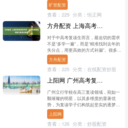
校，交通网络便捷。基地整合了全省 30
旷世配资
余所高职院校的优质....
查看：
229
分类：
恒正网
方舟配资 上海高考复读班评测：针对性课程如何助力复读生提分
对于中高考复读生而言，最迫切的需求
不是“多学一遍”，而是“精准找到去年的
失分点，用更高效的方式补漏”。很多复
读生反映，之前的复习要么跟着大班
方舟配资
课“眉毛胡子一把抓”....
查看：
225
分类：
在线配资炒股
上阳网 广州高考复读学校避雷清单：这些坑千万别踩！
广州立行学校在高三复读领域，宛如一
颗璀璨的明星，以其多维度的显著优
势，为复读学子们构筑起坚实的逐梦阶
梯。 一、雄厚师资，领航学业征程 立行
上阳网
学校的师资团队堪称豪华....
查看：
126
分类：
炒股配资