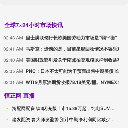
全球7×24小时市场快讯
02:43 AM
里士满联储行长称美国劳动力市场是“弱平衡”
02:41 AM
马斯克：遗憾的是，目前星舰回收情况不容乐观。尽管如此，我们已获取隔热罩与发动机关键部位的特写照片，用于后续迭代升级。
02:40 AM
美国财政部引发关于缩减拍卖规模以抑制收益率的争论
02:35 AM
PNC：日本不太可能为干预而出售中期美债 长端收益率影响有限
02:31 AM
WTI 9月原油期货收报78.18美元/桶。NYMEX 9月天然气期货收报2.6620美元/百万英热单位。NYMEX 9月汽油期货收报2.9853美元/加仑，NYMEX 9月取暖油期货收报3.9024美元/加仑。
恒正网 直播
淘配网配资 钛3闪充版上市15.38万起，纯电SUV续航62
建发配资 鲁大师发盈警 预计中期净利润同比减少约40%至50