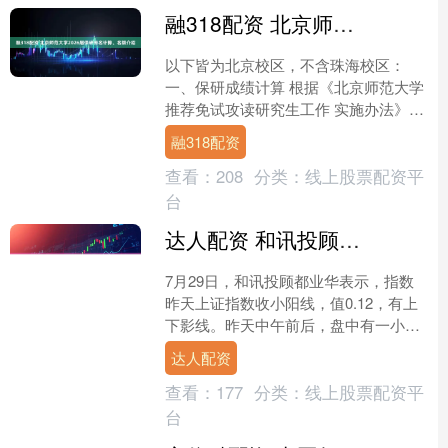
融318配资 北京师范大学2026届保研排名计算、名额介绍
以下皆为北京校区，不含珠海校区：
一、保研成绩计算 根据《北京师范大学
推荐免试攻读研究生工作 实施办法》：
普通推免名额的综合排名计算采用结构
融318配资
计分法。 各院（系....
查看：
208
分类：
线上股票配资平
台
达人配资 和讯投顾都业华：面临压力！这两天震荡是大概率事件_市场_多头排列_突破
7月29日，和讯投顾都业华表示，指数
昨天上证指数收小阳线，值0.12，有上
下影线。昨天中午前后，盘中有一小波
跳水，但中午开盘后基本收回，市场整
达人配资
体显得比较沉闷。沉....
查看：
177
分类：
线上股票配资平
台