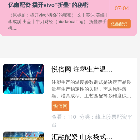
亿鑫配资 撬开vivo“折叠”的秘密
07-04
（原标题：撬开vivo“折叠”的秘密） 文丨苏沫 美编丨
李成蹊 出品丨牛刀财经（niudaocaijing） 折叠屏手
亿鑫配资
机....
悦倍网 注塑生产温度参数精准调试方法
注塑生产的温度参数调试是决定产品质
量与生产稳定性的关键，需从原料熔
融、模具成型、工艺匹配等多维度综合
把控，通过科学的调试流程与精准的参
悦倍网
数校准，实现温度与生产需求....
查看：
110
分类：
线上股票配资平
台
汇融配资 山东袋式除尘设备生产厂家怎么选？2026年十大推荐排行榜