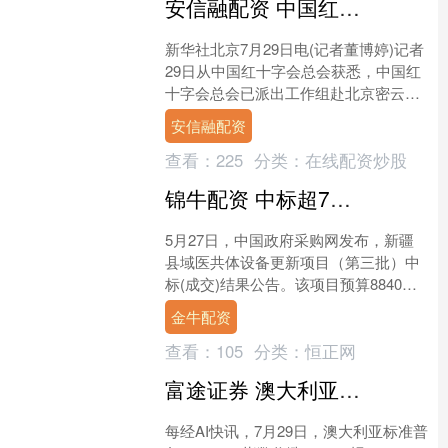
安信融配资 中国红十字会总会已派出工作组赴北京密云开展救灾工作_董博婷_暖湿气流_洪涝
新华社北京7月29日电(记者董博婷)记者
29日从中国红十字会总会获悉，中国红
十字会总会已派出工作组赴北京密云开
展救灾工作。 受副热带高压边缘暖湿气
安信融配资
流等影响，近日....
查看：
225
分类：
在线配资炒股
锦牛配资 中标超7千万，新疆设备更新项目“以量换价”国产品牌独揽_超声_市场_医疗
5月27日，中国政府采购网发布，新疆
县域医共体设备更新项目（第三批）中
标(成交)结果公告。该项目预算8840
万，包含94台全身心脏型超声，226台
金牛配资
生化仪，迈瑞独....
查看：
105
分类：
恒正网
富途证券 澳大利亚标准普尔/ASX 200指数收涨0.1%，报8704.60点_每日经济新闻
每经AI快讯，7月29日，澳大利亚标准普