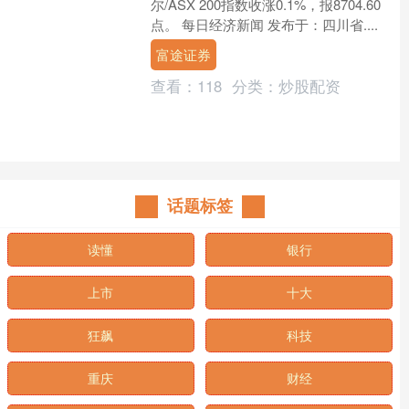
尔/ASX 200指数收涨0.1%，报8704.60
点。 每日经济新闻 发布于：四川省....
富途证券
查看：
118
分类：
炒股配资
话题标签
读懂
银行
上市
十大
狂飙
科技
重庆
财经