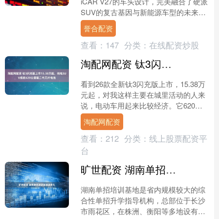
iCAR V27的车头设计，完美融合了硬派
SUV的复古基因与新能源车型的未来
感。经典的方盒子轮廓之下，撞色设计
誉合配资
的进气格栅十分吸睛....
查看：
147
分类：
在线配资炒股
淘配网配资 钛3闪充版上市15.38万起，纯电SUV续航620公里配二代刀片电池
看到26款全新钛3闪充版上市，15.38万
元起，对我这样主要在城里活动的人来
说，电动车用起来比较经济。它620公
里的续航，搭载第二代刀片电池。这意
淘配网配资
味着如果只是上....
查看：
212
分类：
线上股票配资平
台
旷世配资 湖南单招培训基地读多久
湖南单招培训基地是省内规模较大的综
合性单招升学指导机构，总部位于长沙
市雨花区，在株洲、衡阳等多地设有分