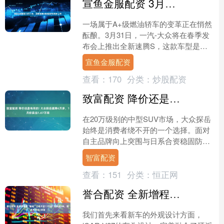
宣鱼金服配资 3月31日，全新速腾S携五款新车同步上市
一场属于A+级燃油轿车的变革正在悄然
酝酿。3月31日，一汽-大众将在春季发
布会上推出全新速腾S，这款车型是速
腾家族的最新力作。凭借深度融合AI大
宣鱼金服配资
模型的智能座舱、....
查看：
170
分类：
炒股配资
致富配资 降价还是有用的! 大众探岳直降6万多，1月份卖出1.67万辆
在20万级别的中型SUV市场，大众探岳
始终是消费者绕不开的一个选择。面对
自主品牌向上突围与日系合资稳固防守
的双重压力，这款德系SUV凭借扎实的
智富配资
机械素质、均衡的空....
查看：
151
分类：
恒正网
誉合配资 全新增程版“陆巡”上市不足17万起! 车长超5米，配激光雷达+四驱
我们首先来看新车的外观设计方面，