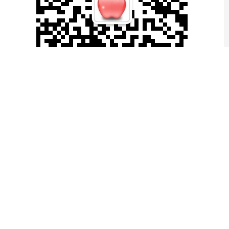
滚动资讯
中
承
配
资
样
是
炸
飞
机
，
为
何
新
四
军
夜
袭
虹
桥
机
场
没
有
八
军
夜
袭
阳
明
堡
出
名
_
日
寇
_
赵
崇
德
_
陈
锡
同
路
联
线上股票配资平台
在
抗
日
战
争
当
中
日
寇
凭
借
着
武
器
装
备
的
优
势
，
在
短
时
间
内
侵
占
了
国
的
大
片
领
土
。
特
别
是
日
寇
的
空
中
优
势
，
令
中
国
军
队
在
抗
日
战
斗
07-12
我
，
中
，